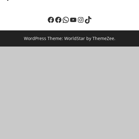
Facebook
Facebook
WhatsApp
YouTube
Instagram
TikTok
WordPress Theme: WorldStar by ThemeZee.