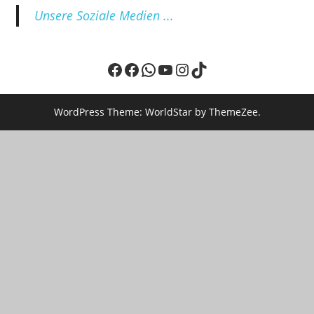
Unsere Soziale Medien ...
Facebook
Facebook
WhatsApp
YouTube
Instagram
TikTok
WordPress Theme: WorldStar by ThemeZee.